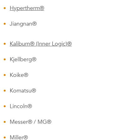
Hypertherm®
Jiangnan®
Kaliburn® (Inner Logic)®
Kjellberg®
Koike®
Komatsu®
Lincoln®
Messer® / MG®
Miller®