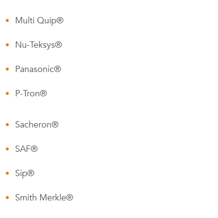
Multi Quip®
Nu-Teksys®
Panasonic®
P-Tron®
Sacheron®
SAF®
Sip®
Smith Merkle®