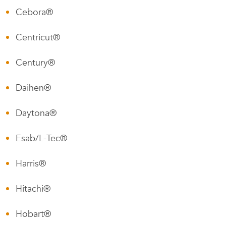
Cebora®
Centricut®
Century®
Daihen®
Daytona®
Esab/L-Tec®
Harris®
Hitachi®
Hobart®