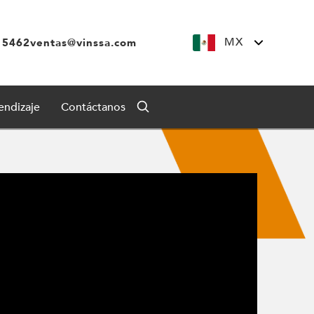
MX
 5462
ventas@vinssa.com
endizaje
Contáctanos