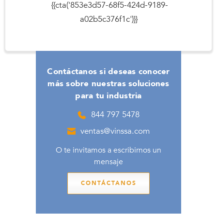
{{cta('853e3d57-68f5-424d-9189-
a02b5c376f1c')}}
Contáctanos si deseas conocer
más sobre nuestras soluciones
para tu industria
844 797 5478
ventas@vinssa.com
O te invitamos a escribirnos un
mensaje
CONTÁCTANOS