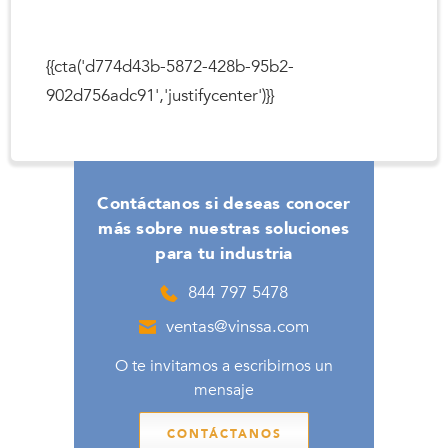
{{cta('d774d43b-5872-428b-95b2-
902d756adc91','justifycenter')}}
Contáctanos si deseas conocer
más sobre nuestras soluciones
para tu industria
844 797 5478
ventas@vinssa.com
O te invitamos a escribirnos un
mensaje
CONTÁCTANOS