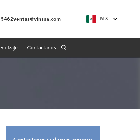
MX
 5462
ventas@vinssa.com
endizaje
Contáctanos
Contáctanos si deseas conocer