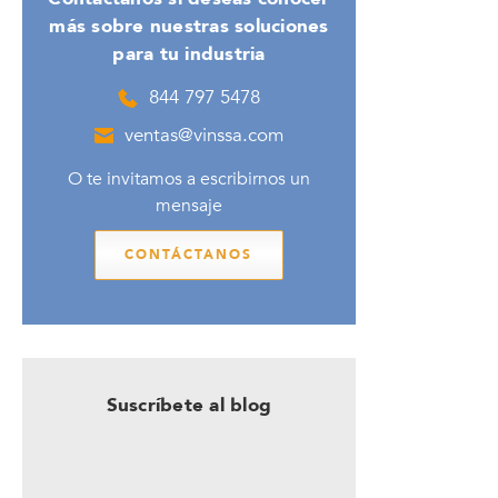
más sobre nuestras soluciones
para tu industria
844 797 5478
ventas@vinssa.com
O te invitamos a escribirnos un
mensaje
CONTÁCTANOS
Suscríbete al blog