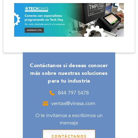
Contáctanos si deseas conocer
más sobre nuestras soluciones
para tu industria
844 797 5478
ventas@vinssa.com
O te invitamos a escribirnos un
mensaje
CONTÁCTANOS