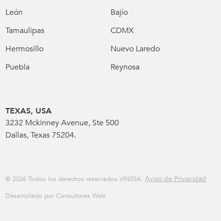
León
Bajío
Tamaulipas
CDMX
Hermosillo
Nuevo Laredo
Puebla
Reynosa
TEXAS, USA
3232 Mckinney Avenue, Ste 500
Dallas, Texas 75204.
Aviso de Privacidad
© 2026 Todos los derechos reservados VINSSA.
Desarrollado por Consultores Web