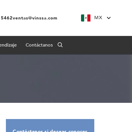
MX
 5462
ventas@vinssa.com
endizaje
Contáctanos
Contáctanos si deseas conocer