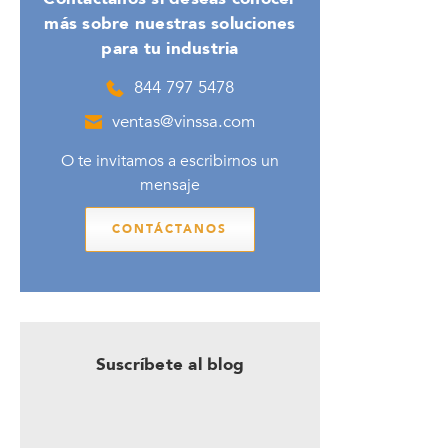
más sobre nuestras soluciones
para tu industria
844 797 5478
ventas@vinssa.com
O te invitamos a escribirnos un
mensaje
CONTÁCTANOS
Suscríbete al blog