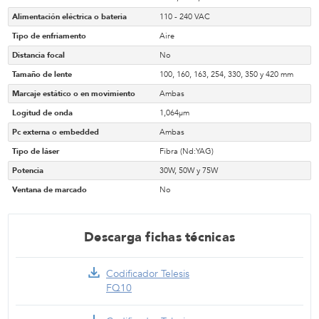
Alimentación eléctrica o bateria
110 - 240 VAC
Tipo de enfriamento
Aire
Distancia focal
No
Tamaño de lente
100, 160, 163, 254, 330, 350 y 420 mm
Marcaje estático o en movimiento
Ambas
Logitud de onda
1,064µm
Pc externa o embedded
Ambas
Tipo de láser
Fibra (Nd:YAG)
Potencia
30W, 50W y 75W
Ventana de marcado
No
Descarga fichas técnicas
Codificador Telesis
FQ10