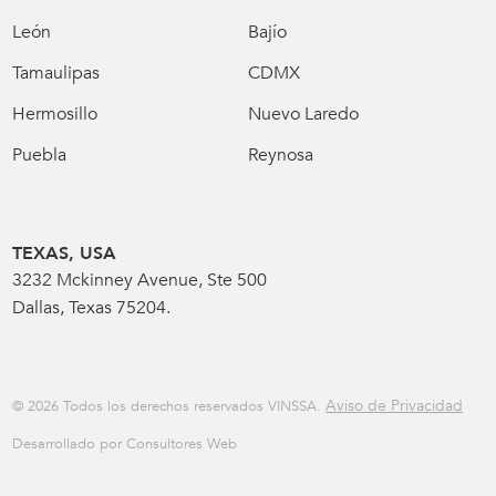
León
Bajío
Tamaulipas
CDMX
Hermosillo
Nuevo Laredo
Puebla
Reynosa
TEXAS, USA
3232 Mckinney Avenue, Ste 500
Dallas, Texas 75204.
Aviso de Privacidad
© 2026 Todos los derechos reservados VINSSA.
Desarrollado por Consultores Web