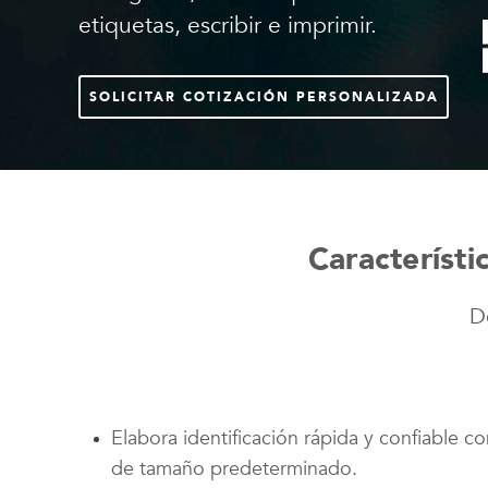
etiquetas, escribir e imprimir.
SOLICITAR COTIZACIÓN PERSONALIZADA
Característi
D
Elabora identificación rápida y confiable c
de tamaño predeterminado.