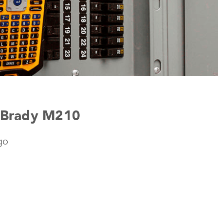
ra Brady M210
go