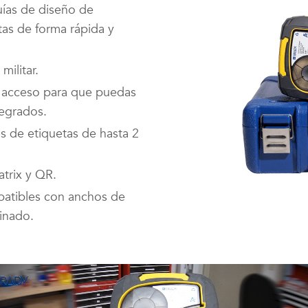
uías de diseño de
tas de forma rápida y
militar.
l acceso para que puedas
tegrados.
s de etiquetas de hasta 2
trix y QR.
patibles con anchos de
inado.