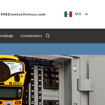
MX
 5462
ventas@vinssa.com
endizaje
Contáctanos