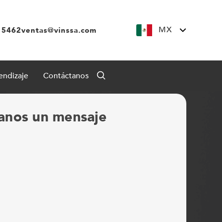
MX
 5462
ventas@vinssa.com
endizaje
Contáctanos
anos un mensaje