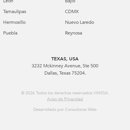
León
Bajío
Tamaulipas
CDMX
Hermosillo
Nuevo Laredo
Puebla
Reynosa
TEXAS, USA
3232 Mckinney Avenue, Ste 500
Dallas, Texas 75204.
© 2026 Todos los derechos reservados VINSSA.
Aviso de Privacidad
Desarrollado por Consultores Web