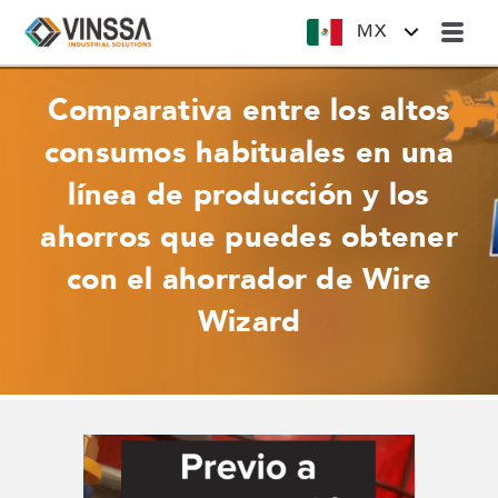
MX
Comparativa entre los altos
consumos habituales en una
línea de producción y los
ahorros que puedes obtener
con el ahorrador de Wire
Wizard