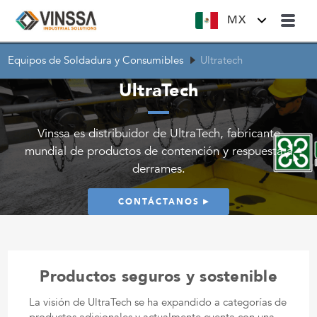
MX
Equipos de Soldadura y Consumibles
Ultratech
UltraTech
Vinssa es distribuidor de UltraTech, fabricante
mundial de productos de contención y respuesta a
derrames.
CONTÁCTANOS
Productos seguros y sostenible
La visión de UltraTech se ha expandido a categorías de