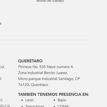
Bolsa de trabajo
s
QUERÉTARO
ol.
Pirineos No. 535 Nave numero 4.
Zona Industrial Benito Juarez,
0
Micro parque Industrial Santiago, CP
76120, Querétaro
TAMBIÉN TENEMOS PRESENCIA EN:
León
Bajío
31
320 Cd
Tamaulipas
CDMX