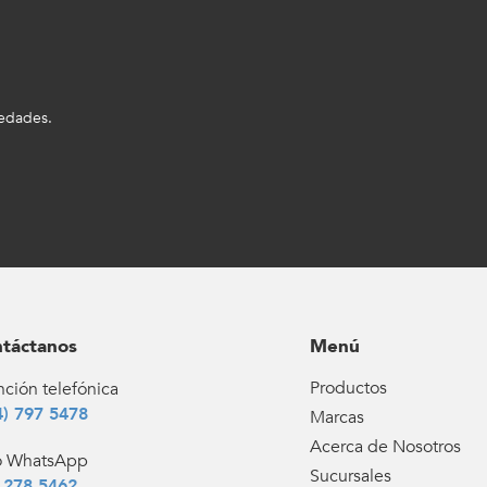
vedades.
táctanos
Menú
Productos
ción telefónica
4) 797 5478
Marcas
Acerca de Nosotros
o WhatsApp
Sucursales
 278 5462