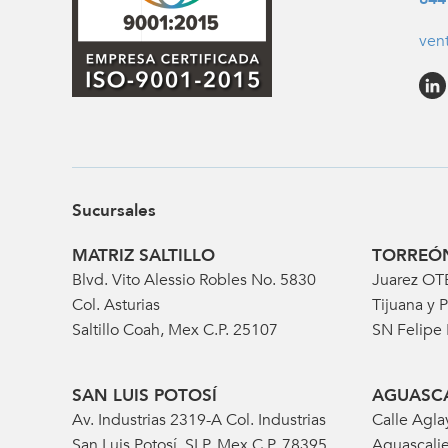
ven
Sucursales
MATRIZ SALTILLO
TORREÓ
Blvd. Vito Alessio Robles No. 5830
Juarez OT
Col. Asturias
Tijuana y P
Saltillo Coah, Mex C.P. 25107
SN Felipe
SAN LUIS POTOSÍ
AGUASCA
Av. Industrias 2319-A Col. Industrias
Calle Agla
San Luis Potosí, SLP, Mex C.P. 78395
Aguascalie