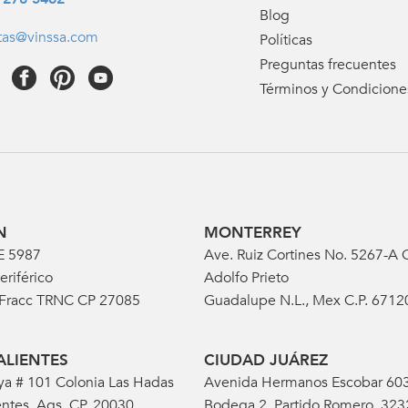
Blog
tas@vinssa.com
Políticas
Preguntas frecuentes
Términos y Condicione
N
MONTERREY
E 5987
Ave. Ruiz Cortines No. 5267-A C
eriférico
Adolfo Prieto
 Fracc TRNC CP 27085
Guadalupe N.L., Mex C.P. 6712
LIENTES
CIUDAD JUÁREZ
ya # 101 Colonia Las Hadas
Avenida Hermanos Escobar 60
ntes, Ags. CP. 20030
Bodega 2, Partido Romero, 32