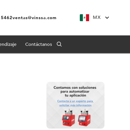
MX
 5462
ventas@vinssa.com
endizaje
Contáctanos