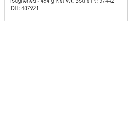
Toughened - 454 g Net Wt. Bottle IN: 37442
IDH: 487921