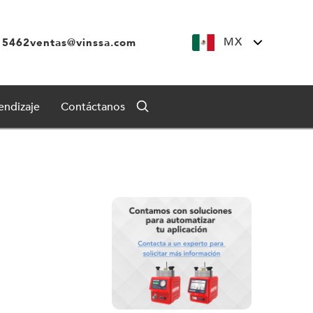
MX
 5462
ventas@vinssa.com
endizaje
Contáctanos