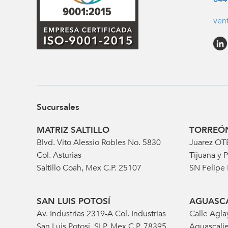
ven
Sucursales
MATRIZ SALTILLO
TORREÓ
Blvd. Vito Alessio Robles No. 5830
Juarez OT
Col. Asturias
Tijuana y P
Saltillo Coah, Mex C.P. 25107
SN Felipe
SAN LUIS POTOSÍ
AGUASCA
Av. Industrias 2319-A Col. Industrias
Calle Agla
San Luis Potosí, SLP, Mex C.P. 78395
Aguascalie