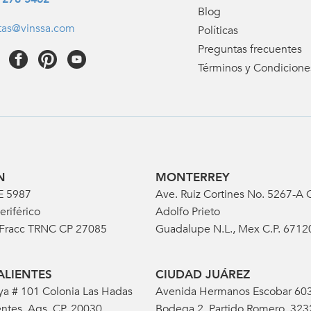
Blog
tas@vinssa.com
Políticas
Preguntas frecuentes
Términos y Condicione
N
MONTERREY
E 5987
Ave. Ruiz Cortines No. 5267-A C
eriférico
Adolfo Prieto
 Fracc TRNC CP 27085
Guadalupe N.L., Mex C.P. 6712
LIENTES
CIUDAD JUÁREZ
ya # 101 Colonia Las Hadas
Avenida Hermanos Escobar 60
ntes, Ags. CP. 20030
Bodega 2, Partido Romero, 32