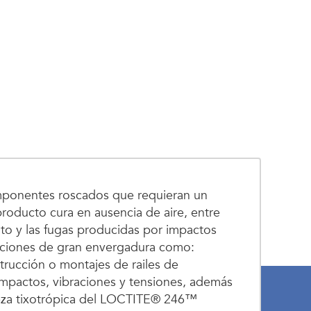
mponentes roscados que requieran un
roducto cura en ausencia de aire, entre
ento y las fugas producidas por impactos
aciones de gran envergadura como:
strucción o montajes de railes de
 impactos, vibraciones y tensiones, además
leza tixotrópica del LOCTITE® 246™