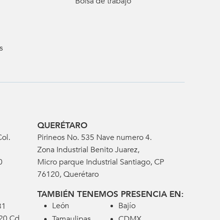
Bolsa de trabajo
s
QUERÉTARO
ol.
Pirineos No. 535 Nave numero 4.
Zona Industrial Benito Juarez,
0
Micro parque Industrial Santiago, CP
76120, Querétaro
TAMBIÉN TENEMOS PRESENCIA EN:
León
Bajío
31
320 Cd
Tamaulipas
CDMX