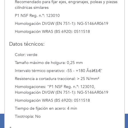
Recomendado para fijar ejes, engranajes, poleas y piezas
cilíndricas similares
P1 NSF Reg. n.º: 123010
Homologación DVGW (EN 751-1): NG-5146AR0619
Homologación WRAS (BS 6920): 0511518
Datos técnicos:
Color: verde
Tamaño máximo de holgura: 0,25 mm
Intervalo térmico operativo: -55 - +180 Ã¢â€žÆ’
Resistencia a cortadura traccional: > 25 N/mm²
Homologaciones: "P1 NSF Reg. n.º: 123010,
Homologación DVGW (EN 751-1): NG-5146AR0619
Homologación WRAS (BS 6920): 0511518
Tiempo de fijación en acero: 4 min
Tixotropía: No