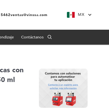
MX
 5462
ventas@vinssa.com
endizaje
Contáctanos
scas con
50 ml