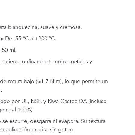
sta blanquecina, suave y cremosa.
a:
De -55 °C a +200 °C.
 50 ml.
quiere confinamiento entre metales y
de rotura bajo (≈1.7 N·m), lo que permite un
.
do por UL, NSF, y Kiwa Gastec QA (incluso
geno al 100%).
se escurre, desgarra ni evapora. Su textura
na aplicación precisa sin goteo.