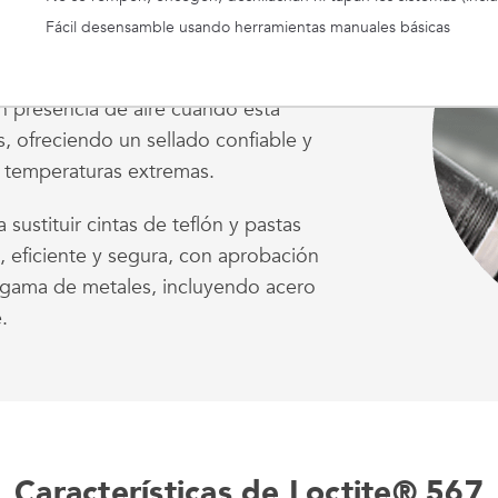
Fácil desensamble usando herramientas manuales básicas
s de baja resistencia mecánica, ideal
grueso. Su fórmula, enriquecida con
in presencia de aire cuando está
s, ofreciendo un sellado confiable y
 y temperaturas extremas.
sustituir cintas de teflón y pastas
a, eficiente y segura, con aprobación
 gama de metales, incluyendo acero
.
Características de Loctite® 567