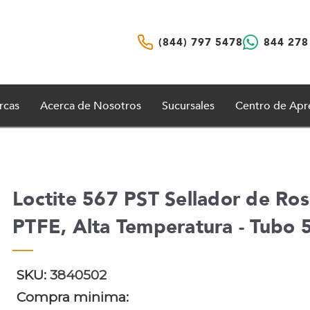
(844) 797 5478
844 278
rcas
Acerca de Nosotros
Sucursales
Centro de Apr
Loctite 567 PST Sellador de Ro
PTFE, Alta Temperatura - Tubo 
SKU:
3840502
Compra minima: