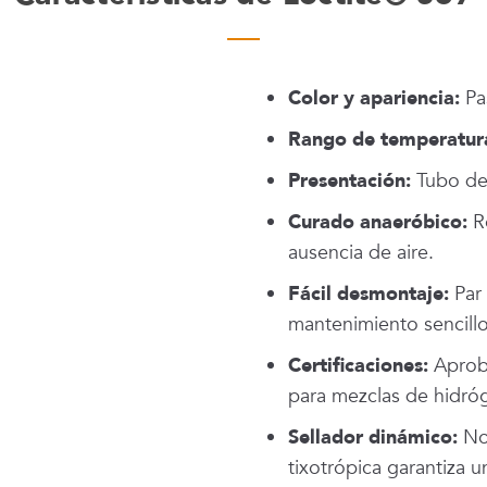
Color y apariencia:
Pa
Rango de temperatur
Presentación:
Tubo de
Curado anaeróbico:
Re
ausencia de aire.
Fácil desmontaje:
Par 
mantenimiento sencillo
Certificaciones:
Aproba
para mezclas de hidró
Sellador dinámico:
No 
tixotrópica garantiza u