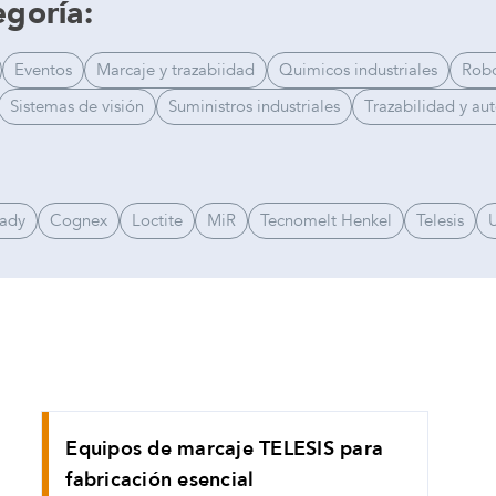
egoría:
Eventos
Marcaje y trazabiidad
Quimicos industriales
Robo
Sistemas de visión
Suministros industriales
Trazabilidad y au
rady
Cognex
Loctite
MiR
Tecnomelt Henkel
Telesis
U
Equipos de marcaje TELESIS para
fabricación esencial