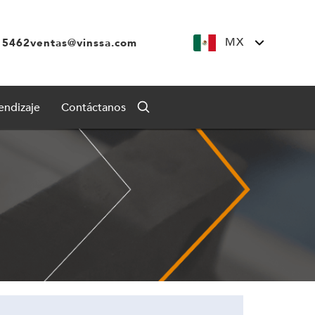
MX
 5462
ventas@vinssa.com
endizaje
Contáctanos