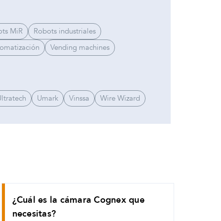
ts MiR
Robots industriales
tomatización
Vending machines
ltratech
Umark
Vinssa
Wire Wizard
¿Cuál es la cámara Cognex que
necesitas?