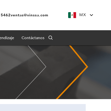
MX
 5462
ventas@vinssa.com
endizaje
Contáctanos