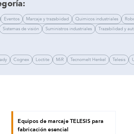
egoría:
Eventos
Marcaje y trazabiidad
Quimicos industriales
Robo
Sistemas de visión
Suministros industriales
Trazabilidad y au
rady
Cognex
Loctite
MiR
Tecnomelt Henkel
Telesis
U
Equipos de marcaje TELESIS para
fabricación esencial