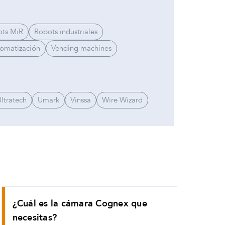
ts MiR
Robots industriales
tomatización
Vending machines
ltratech
Umark
Vinssa
Wire Wizard
¿Cuál es la cámara Cognex que
necesitas?