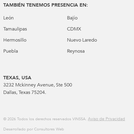
TAMBIÉN TENEMOS PRESENCIA EN:
León
Bajío
Tamaulipas
CDMX
Hermosillo
Nuevo Laredo
Puebla
Reynosa
TEXAS, USA
3232 Mckinney Avenue, Ste 500
Dallas, Texas 75204.
Aviso de Privacidad
© 2026 Todos los derechos reservados VINSSA.
Desarrollado por Consultores Web