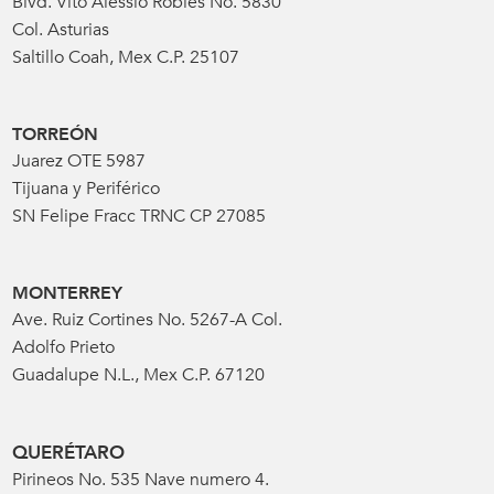
Blvd. Vito Alessio Robles No. 5830
Col. Asturias
Saltillo Coah, Mex C.P. 25107
TORREÓN
Juarez OTE 5987
Tijuana y Periférico
SN Felipe Fracc TRNC CP 27085
MONTERREY
Ave. Ruiz Cortines No. 5267-A Col.
Adolfo Prieto
Guadalupe N.L., Mex C.P. 67120
QUERÉTARO
Pirineos No. 535 Nave numero 4.