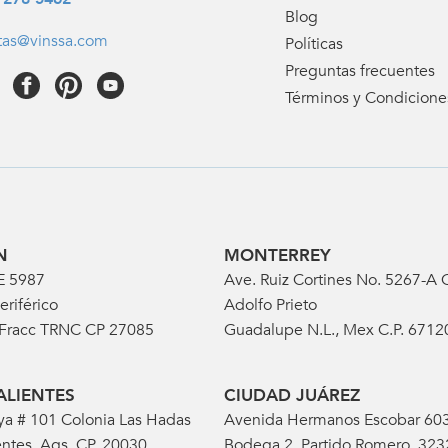
Blog
tas@vinssa.com
Políticas
Preguntas frecuentes
Términos y Condicione
N
MONTERREY
E 5987
Ave. Ruiz Cortines No. 5267-A C
eriférico
Adolfo Prieto
 Fracc TRNC CP 27085
Guadalupe N.L., Mex C.P. 6712
LIENTES
CIUDAD JUÁREZ
ya # 101 Colonia Las Hadas
Avenida Hermanos Escobar 60
ntes, Ags. CP. 20030
Bodega 2, Partido Romero, 32