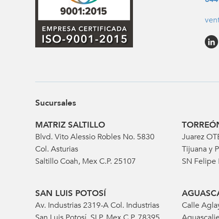
ven
Sucursales
MATRIZ SALTILLO
TORREÓ
Blvd. Vito Alessio Robles No. 5830
Juarez OT
Col. Asturias
Tijuana y P
Saltillo Coah, Mex C.P. 25107
SN Felipe
SAN LUIS POTOSÍ
AGUASCA
Av. Industrias 2319-A Col. Industrias
Calle Agla
San Luis Potosí, SLP, Mex C.P. 78395
Aguascalie