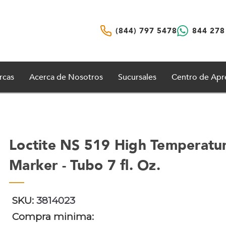
(844) 797 5478
844 278
rcas
Acerca de Nosotros
Sucursales
Centro de Apr
Loctite NS 519 High Temperatu
Marker - Tubo 7 fl. Oz.
SKU:
3814023
Compra minima: