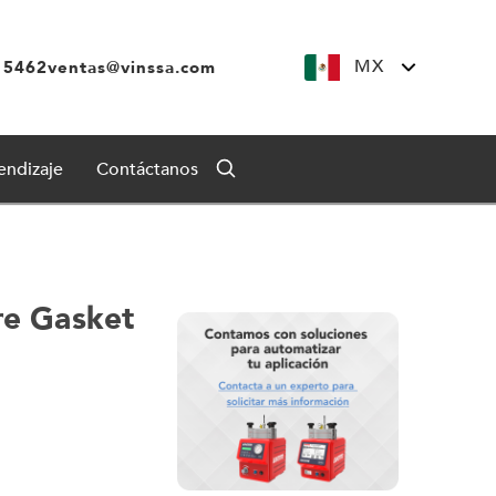
MX
 5462
ventas@vinssa.com
endizaje
Contáctanos
re Gasket