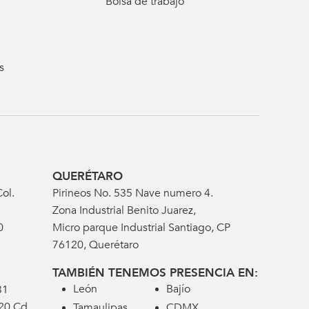
Bolsa de trabajo
s
QUERÉTARO
ol.
Pirineos No. 535 Nave numero 4.
Zona Industrial Benito Juarez,
0
Micro parque Industrial Santiago, CP
76120, Querétaro
TAMBIÉN TENEMOS PRESENCIA EN:
León
Bajío
31
320 Cd
Tamaulipas
CDMX