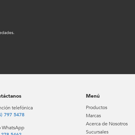
vedades.
táctanos
Menú
Productos
ción telefónica
4) 797 5478
Marcas
Acerca de Nosotros
o WhatsApp
Sucursales
 278 5462